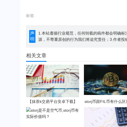
标签:
声
1.本站遵循行业规范，任何转载的稿件都会明确标
明
源，不尊重原创的行为我们将追究责任；3.作者投
相关文章
【抹茶k交易平台安卓下载】
storj币跟FIL币有什么
抹茶k钱包官网2023下载v7.3.
TORJ币还有赚钱空间
5