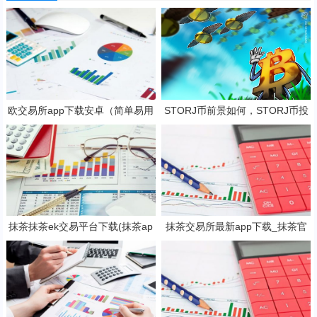
欧交易所app下载安卓（简单易用
STORJ币前景如何，STORJ币投
的数字货币交易app）
资价值深度分析
抹茶抹茶ek交易平台下载(抹茶ap
抹茶交易所最新app下载_抹茶官
p专业版v8.2.4下载)
网入口(v6.25.0)