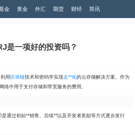
基金
黄金
外汇
期货
财经
简讯
ORJ是一项好的投资吗？
，利用
区块链
技术和密码学实现
去**化
的云存储解决方案。作为
，在该网络中用于支付存储和带宽服务的费用。
。这些币是通过初始**销售、后续**以及开发者奖励等方式逐步发行