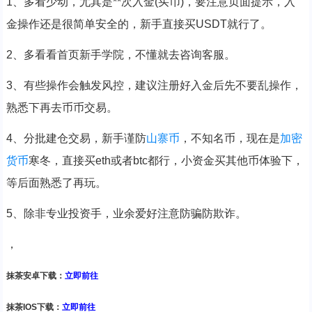
1、多看少动，尤其是**次入金(买币)，要注意页面提示，入
金操作还是很简单安全的，新手直接买USDT就行了。
2、多看看首页新手学院，不懂就去咨询客服。
3、有些操作会触发风控，建议注册好入金后先不要乱操作，
熟悉下再去币币交易。
4、分批建仓交易，新手谨防
山寨币
，不知名币，现在是
加密
货币
寒冬，直接买eth或者btc都行，小资金买其他币体验下，
等后面熟悉了再玩。
5、除非专业投资手，业余爱好注意防骗防欺诈。
，
抹茶安卓下载：
立即前往
抹茶IOS下载：
立即前往