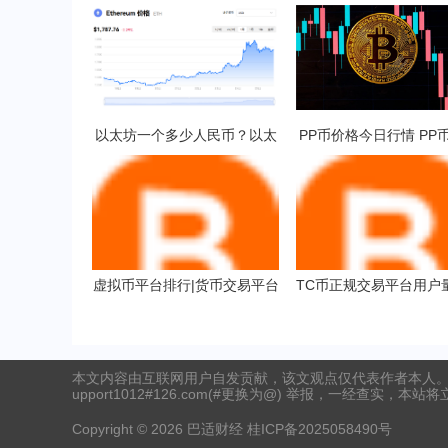
以太坊一个多少人民币？以太
PP币价格今日行情 PP
坊挖矿一天收益多少？
的前景展望
虚拟币平台排行|货币交易平台
TC币正规交易平台用户
软件
TC币交易平台实用靠谱
排名
本文内容由互联网用户自发贡献，该文观点仅代表作者本人。
upport1012#126.com(#更换为@) 举报，一经查实，本站
Copyright ©
2026
巴适财经
桂ICP备2025058490号