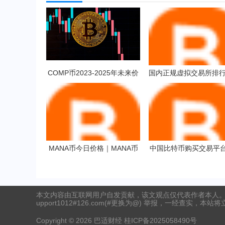
COMP币2023-2025年未来价
国内正规虚拟交易所排行
格预测 对长线持有是否值得？
国内交易所排行榜
MANA币今日价格｜MANA币
中国比特币购买交易平
最新行情｜MANA币最新走势
全球币圈8大交易所
本文内容由互联网用户自发贡献，该文观点仅代表作者本人。
upport1012#126.com(#更换为@) 举报，一经查实，本站
Copyright ©
2026
巴适财经
桂ICP备2025058490号