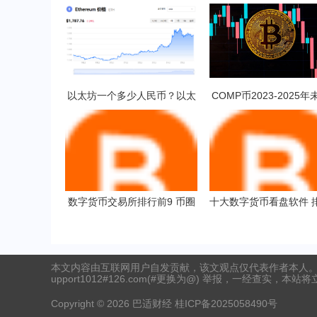
以太坊一个多少人民币？以太
COMP币2023-2025
坊挖矿一天收益多少？
格预测 对长线持有是否
数字货币交易所排行前9 币圈
十大数字货币看盘软件 
交易平台排行
十都有谁
本文内容由互联网用户自发贡献，该文观点仅代表作者本人。
upport1012#126.com(#更换为@) 举报，一经查实，本站
Copyright ©
2026
巴适财经
桂ICP备2025058490号