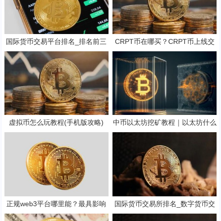
国际货币交易平台排名_排名前三
CRPT币在哪买？CRPT币上线交
的币圈交易所_国外买币平台
易所盘点
虚拟币怎么玩教程(手机版攻略)
中币以太坊挖矿教程｜以太坊什么
时候停止挖矿
正规web3平台哪里能？最具影响
国际货币交易所排名_数字货币交
力web3平台榜单一览
易的app 前十