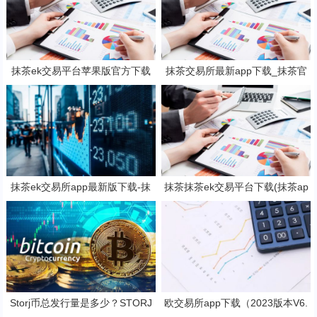
抹茶ek交易平台苹果版官方下载
抹茶交易所最新app下载_抹茶官
抹茶b钱包v6.2.3下载地址
网入口(v6.25.0)
抹茶ek交易所app最新版下载-抹
抹茶抹茶ek交易平台下载(抹茶ap
茶ek交易所所有版本
p专业版v8.2.4下载)
Storj币总发行量是多少？STORJ
欧交易所app下载（2023版本V6.