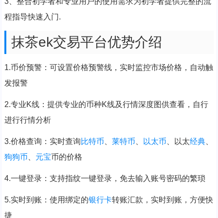
3、整合初学者和专业用户的使用需求为初学者提供完整的流
程指导快速入门.
抹茶ek交易平台优势介绍
1.币价预警：可设置价格预警线，实时监控市场价格，自动触
发报警
2.专业K线：提供专业的币种K线及行情深度图供查看，自行
进行行情分析
3.价格查询：实时查询
比特币
、
莱特币
、
以太币
、以太
经典
、
狗
狗币
、
元宝
币的价格
4.一键登录：支持指纹一键登录，免去输入账号密码的繁琐
5.实时到账：使用绑定的
银行卡
转账汇款，实时到账，方便快
捷