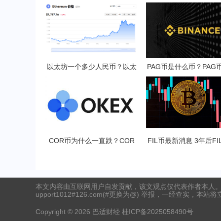
以太坊一个多少人民币？以太
PAG币是什么币？PAG
坊挖矿一天收益多少？
挖？
COR币为什么一直跌？COR
FIL币最新消息 3年后FI
币多少钱一枚？
少一只？
本文内容由互联网用户自发贡献，该文观点仅代表作者本人。
upport1012#126.com(#更换为@) 举报，一经查实，本站
Copyright ©
2026
巴适财经
桂ICP备2025058490号