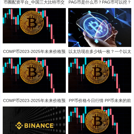
币圈配资平台_中国三大比特币交
PAG币是什么币？PAG币可以挖？
易平台app
COMP币2023-2025年未来价格预
以太坊现在多少钱一枚？一个以太
测 对长线持有是否值得？
坊币值多少人民币？
COMP币2023-2025年未来价格预
PP币价格今日行情 PP币未来的前
测 对长线持有是否值得？
景展望