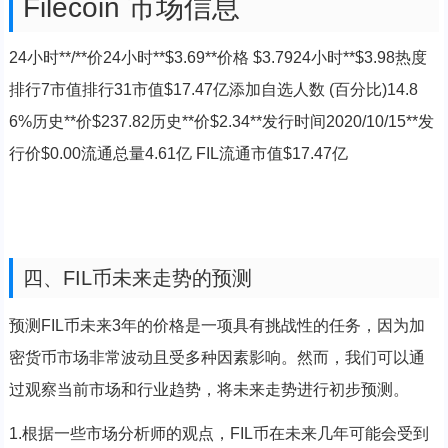
Filecoin 市场信息
24小时**/**价24小时**$3.69**价格 $3.7924小时**$3.98热度
排行7市值排行31市值$17.47亿添加自选人数 (百分比)14.8
6%历史**价$237.82历史**价$2.34**发行时间2020/10/15**发
行价$0.00流通总量4.61亿 FIL流通市值$17.47亿
四、FIL币未来走势的预测
预测FIL币未来3年的价格是一项具有挑战性的任务，因为加
密货币市场非常波动且受多种因素影响。然而，我们可以通
过观察当前市场和行业趋势，将未来走势进行初步预测。
1.根据一些市场分析师的观点，FIL币在未来几年可能会受到