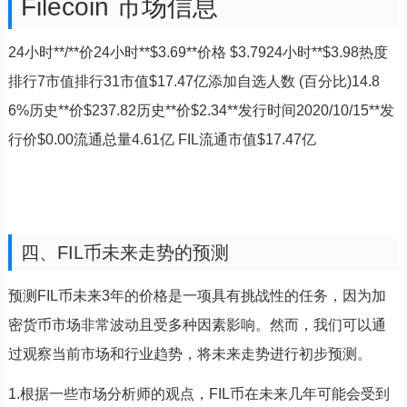
Filecoin 市场信息
24小时**/**价24小时**$3.69**价格 $3.7924小时**$3.98热度
排行7市值排行31市值$17.47亿添加自选人数 (百分比)14.8
6%历史**价$237.82历史**价$2.34**发行时间2020/10/15**发
行价$0.00流通总量4.61亿 FIL流通市值$17.47亿
四、FIL币未来走势的预测
预测FIL币未来3年的价格是一项具有挑战性的任务，因为加
密货币市场非常波动且受多种因素影响。然而，我们可以通
过观察当前市场和行业趋势，将未来走势进行初步预测。
1.根据一些市场分析师的观点，FIL币在未来几年可能会受到