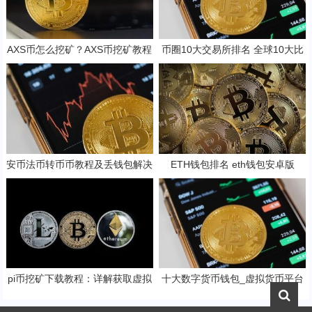
AXS币怎么挖矿？AXS币挖矿教程
币圈10大交易所排名 全球10大比
介绍
特币交易平台排行
安币法币转币币教程及丢钱包解决
ETH钱包排名 eth钱包安卓版
pi币挖矿下载教程：详解获取虚拟
十大数字货币钱包_虚拟货币平台
货币的方法
app有哪些_新加坡买币用什么软
件