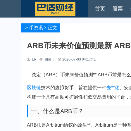
首页
股票
>
币资讯
正文
ARB币未来价值预测最新 AR
LR
阅读：
2026-07-03 04:17:41
决定（ARB）币未来价值预测** ARB币前景怎
区块链
技术的虚拟货币，旨在提供一种
去**化
、安
构建一个具有高度可扩展性和低交易费用的平台，
一、什么是ARB币？
ARB币是Arbitrum协议的原生**。Arbitr