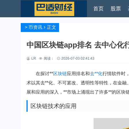
首页
股票
>
币资讯
正文
中国区块链app排名 去中心化
LR
阅读：
2026-07-03 02:41:43
在探讨**
区块链
应用排名和
去**化
行情软件时
术以其去**化、不可篡改、透明性等特性，在金
展和应用的深入，**市场上涌现出了许多**的区
区块链技术的应用