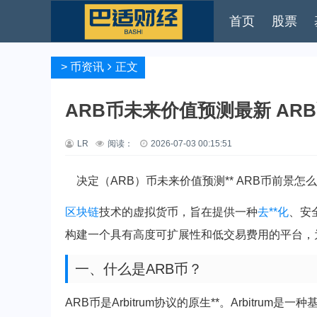
首页
股票
>
币资讯
正文
ARB币未来价值预测最新 AR
LR
阅读：
2026-07-03 00:15:51
决定（ARB）币未来价值预测** ARB币前景怎
区块链
技术的虚拟货币，旨在提供一种
去**化
、安
构建一个具有高度可扩展性和低交易费用的平台，
一、什么是ARB币？
ARB币是Arbitrum协议的原生**。Arbitr