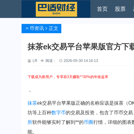
首页
股票
>
币资讯
正文
抹茶ek交易平台苹果版官方下载 
LR
阅读：
2026-05-30 14:16:13
下载成为新用户，专享前3天赚取**30%的年收益率
，
抹茶
ek交易平台苹果版正确的名称应该是抹茶（O
坊等上百种
数字币
的交易及投资，包含了币币交易
所
软件能够实时了解到**的
币圈
行情，详细的图表
能。