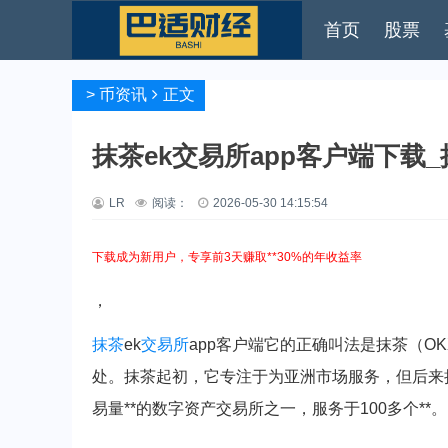
首页
股票
>
币资讯
正文
抹茶ek交易所app客户端下载_抹
LR
阅读：
2026-05-30 14:15:54
下载成为新用户，专享前3天赚取**30%的年收益率
，
抹茶
ek
交易所
app客户端它的正确叫法是抹茶（O
处。抹茶起初，它专注于为亚洲市场服务，但后来扩
易量**的数字资产交易所之一，服务于100多个**。