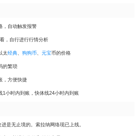
格，自动触发报警
查看，自行进行行情分析
以太
经典
、
狗
狗币
、
元宝
币的价格
码的繁琐
账，方便快捷
线1小时内到账，快体线24小时内到账
改进是无止境的。索拉纳网络现已上线。