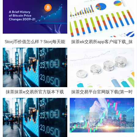
Storj币价值怎么样？Storj每天能
抹茶ek交易所app客户端下载_抹
挖几个币？
茶ek钱包v8.15.2下载
抹茶抹茶e交易所官方版本下载
抹茶交易平台官网版下载(第一时
（支持安卓iOS官方下载）
间了解全球数字货币消息)