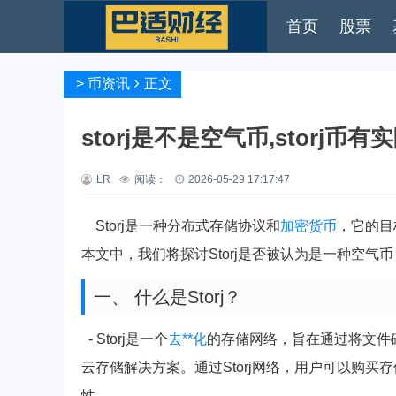
首页
股票
>
币资讯
正文
storj是不是空气币,storj币
LR
阅读：
2026-05-29 17:17:47
Storj是一种分布式存储协议和
加密货币
，它的目
本文中，我们将探讨Storj是否被认为是一种空气币
一、 什么是Storj？
- Storj是一个
去**化
的存储网络，旨在通过将文件
云存储解决方案。通过Storj网络，用户可以购
性。