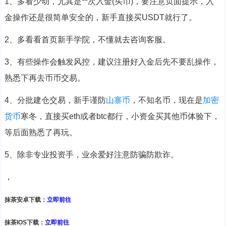
1、多看少动，尤其是**次入金(买币)，要注意页面提示，入
金操作还是很简单安全的，新手直接买USDT就行了。
2、多看看首页新手学院，不懂就去咨询客服。
3、有些操作会触发风控，建议注册好入金后先不要乱操作，
熟悉下再去币币交易。
4、分批建仓交易，新手谨防
山寨币
，不知名币，现在是
加密
货币
寒冬，直接买eth或者btc都行，小资金买其他币体验下，
等后面熟悉了再玩。
5、除非专业投资手，业余爱好注意防骗防欺诈。
，
抹茶安卓下载：
立即前往
抹茶IOS下载：
立即前往