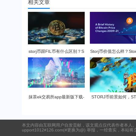
相关文章
storj币跟FIL币有什么区别？S
Storj币价值怎么样？Sto
TORJ币还有赚钱空间吗?
能挖几个币？
抹茶ek交易所app最新版下载-
STORJ币前景如何，ST
抹茶ek交易所所有版本
币投资价值深度分
本文内容由互联网用户自发贡献，该文观点仅代表作者本人。
upport1012#126.com(#更换为@) 举报，一经查实，本站