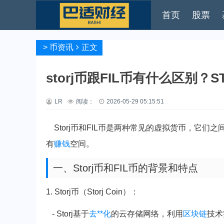
首页
股票
>
币资讯
正文
storj币跟FIL币有什么区别？
LR
阅读：
2026-05-29 05:15:51
Storj币和FIL币是两种常见的虚拟货币，它们之
有
赚钱
空间。
一、Storj币和FIL币的背景和特点
1. Storj币（Storj Coin）：
- Storj基于
去**化
的云存储网络，利用
区块链
技术