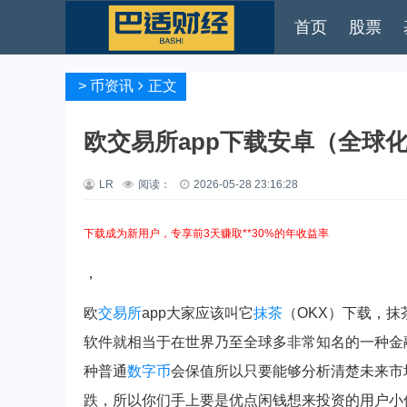
首页
股票
>
币资讯
正文
欧交易所app下载安卓（全球
LR
阅读：
2026-05-28 23:16:28
下载成为新用户，专享前3天赚取**30%的年收益率
，
欧
交易所
app大家应该叫它
抹茶
（OKX）下载，
软件就相当于在世界乃至全球多非常知名的一种金
种普通
数字币
会保值所以只要能够分析清楚未来市
跌，所以你们手上要是优点闲钱想来投资的用户小