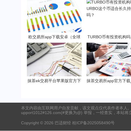
欧交易所app下载安卓（全球
TURBO币有投资机构吗
化的数字货币交易所）
RBO这个币适合长久持
抹茶ek交易平台苹果版官方下
抹茶交易所app官方下载
载 抹茶b钱包v6.2.3下载地址
11月最新网址V6.1.4
本文内容由互联网用户自发贡献，该文观点仅代表作者本人。
upport1012#126.com(#更换为@) 举报，一经查实，本站
Copyright ©
2026
巴适财经
桂ICP备2025058490号