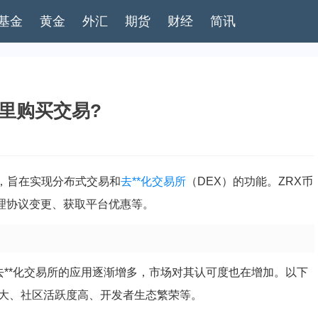
基金
黄金
外汇
期货
财经
简讯
哪里购买交易?
，旨在实现分布式交易和
去**化
交易所
（DEX）的功能。ZRX币
治理协议变更、获取平台优惠等。
在去**化交易所的应用逐渐增多，市场对其认可度也在增加。以下
力大、社区活跃度高、开发者生态繁荣等。