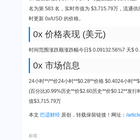
名为第 583 名，实时市值为 $3,715.79万，流通供应
时更新 0x/USD 的价格。
0x 价格表现 (美元)
时间范围涨跌额涨跌幅今日$ 0.09132.56%7 天$ 0.1003
0x 市场信息
24小时**/**价24小时**$0.28**价格 $0.4024
(百分比)0.99%历史**价$2.60历史**价$0.12**发行
值$3,715.79万
本文
巴适财经
原创，转载保留链接！网址：
/artic
标签: