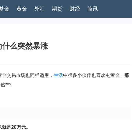
基金
黄金
外汇
期货
财经
简讯
金为什么突然暴涨
于黄金交易市场也同样适用，
生活
中很多小伙伴也喜欢屯黄金，那
然**?
也就是20万元。