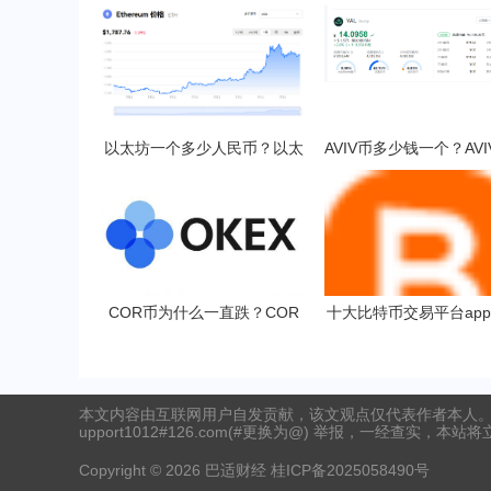
以太坊一个多少人民币？以太
AVIV币多少钱一个？AV
坊挖矿一天收益多少？
交易所了吗？
COR币为什么一直跌？COR
十大比特币交易平台app
币多少钱一枚？
币交易所中国2025
本文内容由互联网用户自发贡献，该文观点仅代表作者本人。
upport1012#126.com(#更换为@) 举报，一经查实，本站
Copyright ©
2026
巴适财经
桂ICP备2025058490号