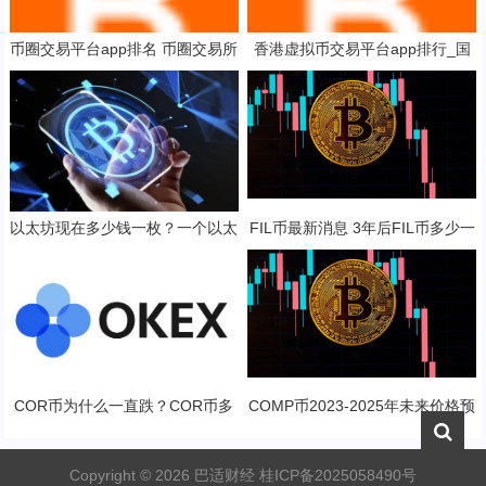
币圈交易平台app排名 币圈交易所
香港虚拟币交易平台app排行_国
行情软件
内可以交易虚拟货币的平台
以太坊现在多少钱一枚？一个以太
FIL币最新消息 3年后FIL币多少一
坊币值多少人民币？
只？
COR币为什么一直跌？COR币多
COMP币2023-2025年未来价格预
少钱一枚？
测 对长线持有是否值得？
Copyright ©
2026
巴适财经
桂ICP备2025058490号