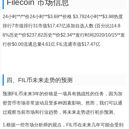
Filecoin 市场信息
24小时**/**价24小时**$3.69**价格 $3.7924小时**$3.98热度
排行7市值排行31市值$17.47亿添加自选人数 (百分比)14.8
6%历史**价$237.82历史**价$2.34**发行时间2020/10/15**发
行价$0.00流通总量4.61亿 FIL流通市值$17.47亿
四、FIL币未来走势的预测
预测FIL币未来3年的价格是一项具有挑战性的任务，因为加
密货币市场非常波动且受多种因素影响。然而，我们可以通
过观察当前市场和行业趋势，将未来走势进行初步预测。
1.根据一些市场分析师的观点，FIL币在未来几年可能会受到