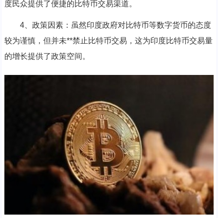
度民众提供了便捷的比特币交易渠道。
4、政策因素：虽然印度政府对比特币等数字货币的态度
较为谨慎，但并未**禁止比特币交易，这为印度比特币交易量
的增长提供了政策空间。