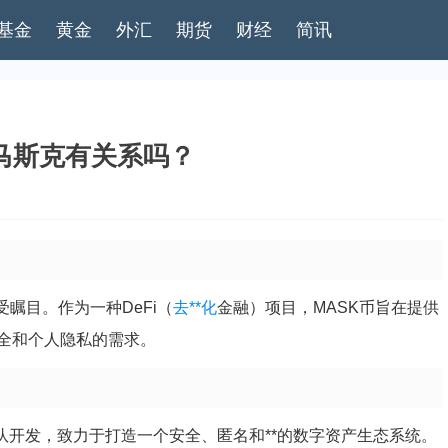
基金
黄金
外汇
期货
财经
简讯
与马斯克有关系吗？
受瞩目。作为一种DeFi（
去**化
金融）项目，MASK币旨在提供
全和个人隐私的需求。
的团队开发，致力于打造一个安全、匿名和**的数字资产生态系统。