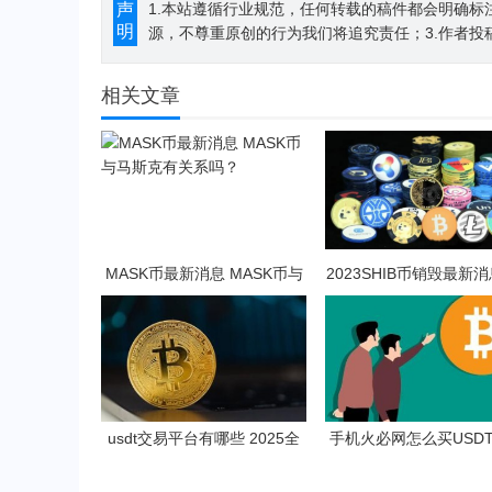
声
1.本站遵循行业规范，任何转载的稿件都会明确标
明
源，不尊重原创的行为我们将追究责任；3.作者投
相关文章
MASK币最新消息 MASK币与
2023SHIB币销毁最新消
马斯克有关系吗？
IB币未来前景怎么样
usdt交易平台有哪些 2025全
手机火必网怎么买USD
球五大usdt平台交易所排名
机上用火必买USDT