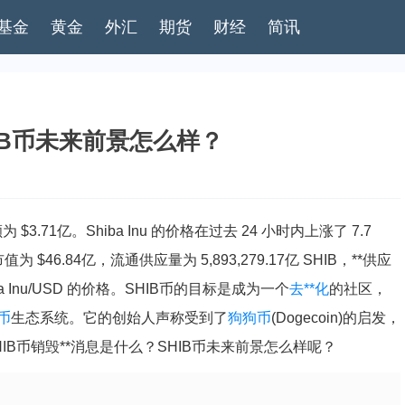
基金
黄金
外汇
期货
财经
简讯
HIB币未来前景怎么样？
额为 $3.71亿。Shiba Inu 的价格在过去 24 小时内上涨了 7.7
为 $46.84亿，流通供应量为 5,893,279.17亿 SHIB，**供应
iba Inu/USD 的价格。SHIB币的目标是成为一个
去**化
的社区，
币
生态系统。它的创始人声称受到了
狗
狗币
(Dogecoin)的启发，
HIB币销毁**消息是什么？SHIB币未来前景怎么样呢？