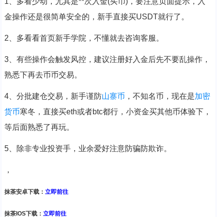
1、多看少动，尤其是**次入金(买币)，要注意页面提示，入
金操作还是很简单安全的，新手直接买USDT就行了。
2、多看看首页新手学院，不懂就去咨询客服。
3、有些操作会触发风控，建议注册好入金后先不要乱操作，
熟悉下再去币币交易。
4、分批建仓交易，新手谨防
山寨币
，不知名币，现在是
加密
货币
寒冬，直接买eth或者btc都行，小资金买其他币体验下，
等后面熟悉了再玩。
5、除非专业投资手，业余爱好注意防骗防欺诈。
，
抹茶安卓下载：
立即前往
抹茶IOS下载：
立即前往