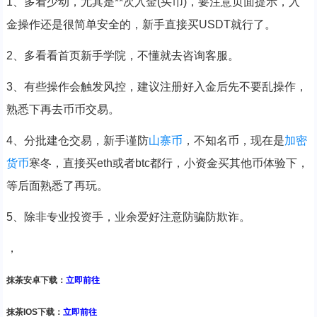
1、多看少动，尤其是**次入金(买币)，要注意页面提示，入
金操作还是很简单安全的，新手直接买USDT就行了。
2、多看看首页新手学院，不懂就去咨询客服。
3、有些操作会触发风控，建议注册好入金后先不要乱操作，
熟悉下再去币币交易。
4、分批建仓交易，新手谨防
山寨币
，不知名币，现在是
加密
货币
寒冬，直接买eth或者btc都行，小资金买其他币体验下，
等后面熟悉了再玩。
5、除非专业投资手，业余爱好注意防骗防欺诈。
，
抹茶安卓下载：
立即前往
抹茶IOS下载：
立即前往