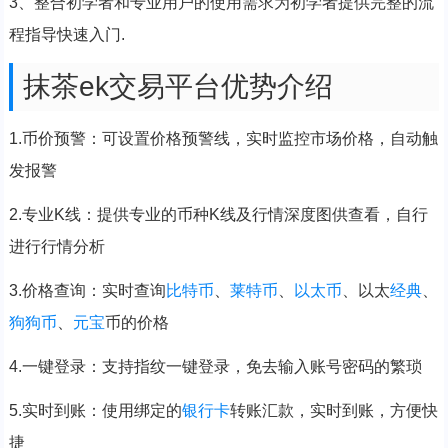
3、整合初学者和专业用户的使用需求为初学者提供完整的流
程指导快速入门.
抹茶ek交易平台优势介绍
1.币价预警：可设置价格预警线，实时监控市场价格，自动触
发报警
2.专业K线：提供专业的币种K线及行情深度图供查看，自行
进行行情分析
3.价格查询：实时查询
比特币
、
莱特币
、
以太币
、以太
经典
、
狗
狗币
、
元宝
币的价格
4.一键登录：支持指纹一键登录，免去输入账号密码的繁琐
5.实时到账：使用绑定的
银行卡
转账汇款，实时到账，方便快
捷