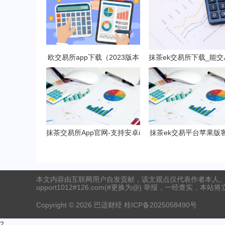
欧交易所app下载（2023版本
抹茶ek交易所下载_能交易
V6.4.4）_欧交易所安装包
t的抹茶ek平台V6.1.
抹茶交易所App官网-支持安卓i
抹茶ek交易平台苹果版
OS官方下载应用平台
下载 抹茶ek挖矿软件官
本文内容由互联网用户自发贡献，该文观点仅代表作者本人。
upport1012#126.com(#更换为@) 举报，一经查实，本站
Copyright ©
2026
巴适财经
桂ICP备2025058490号
2