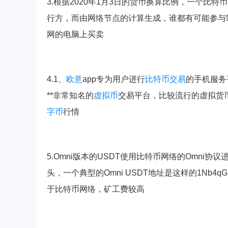
3.根据2020年1月3日的货币换算比例，一个比特币＝
行方，而由网络节点的计算生成，谁都有可能参与
网的电脑上买卖
4.1、
欧意
app专为用户进行
比特币交易
的手机服务
**非常知名的
虚拟币
交易平台，比较流行的虚拟货币都
字币
行情
5.Omni版本的USDT使用比特币网络的Omni
头，一个典型的Omni USDT地址是这样的1Nb4qGp
于比特币网络，矿工费较高