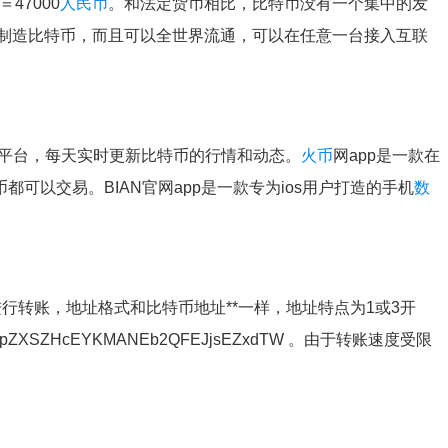
47000
人民币
。和法定货币相比，比特币没有一个集中的发
制造比特币，而且可以全世界流通，可以在任意一台接入互联
平台，每天实时更新比特币的行情和动态。
火币
网app是一款在
可以交易。BIAN官网app是一款专为ios用户打造的手机
数
协议进行转账，地址格式和比特币地址**一样，地址特点为1或3开
ZXSZHcEYKMANEb2QFEJjsEZxdTW 。由于转账速度受限