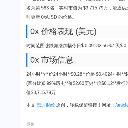
名为第 583 名，实时市值为 $3,715.79万，流通供应
时更新 0x/USD 的价格。
0x 价格表现 (美元)
时间范围涨跌额涨跌幅今日$ 0.09132.56%7 天$ 0.1003
0x 市场信息
24小时**/**价24小时**$0.28**价格 $0.4024
(百分比)0.99%历史**价$2.60历史**价$0.12**发行
值$3,715.79万
本文
巴适财经
原创，转载保留链接！网址：
/artic
标签: