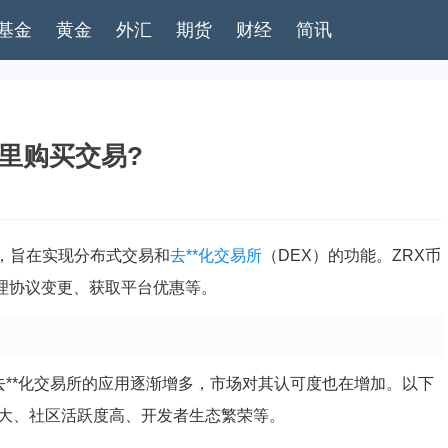
基金
黄金
外汇
期货
财经
简讯
哪里购买交易?
，旨在实现分布式交易和
去**化
交易所
（DEX）的功能。ZRX币
治理协议变更、获取平台优惠等。
在去**化交易所的应用逐渐增多，市场对其认可度也在增加。以下
力大、社区活跃度高、开发者生态繁荣等。