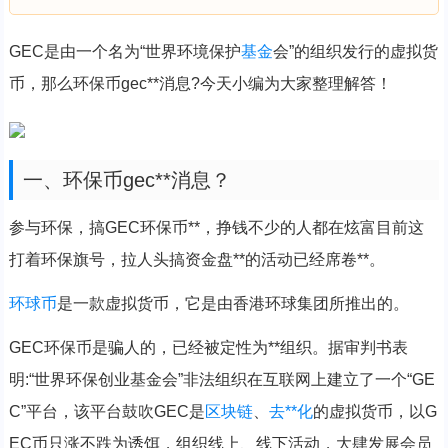
GEC是由一个名为“世界环境保护
基金
会”的组织发行的虚拟货
币，那么环保币gec**消息?今天小编为大家整理解答！
一、环保币gec**消息？
参与环保，搞GEC环保币**，挣钱不少的人都在炫富目前这
打着环保旗号，拉人头搞资金盘**的活动已经席卷**。
环球币
是一款虚拟货币，它是由香港环球集团所推出的。
GEC环保币是骗人的，已经被定性为**组织。据审判书表
明:“世界环保创业基金会”非法组织在互联网上建立了一个“GE
C”平台，该平台鼓吹GEC是
区块链
、
去**化
的虚拟货币，以G
EC币只涨不跌为诱饵，组织线上、线下活动，大肆发展会员